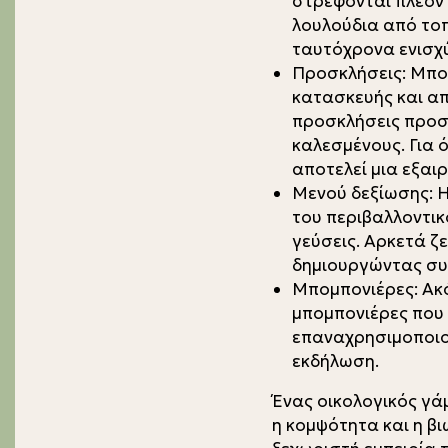
στρέφονται πλέον 
λουλούδια από τοπ
ταυτόχρονα ενισχύ
Προσκλήσεις: Μπορ
κατασκευής και απ
προσκλήσεις προσ
καλεσμένους. Για 
αποτελεί μια εξαιρ
Μενού δεξίωσης: Η
του περιβαλλοντικ
γεύσεις. Αρκετά ζ
δημιουργώντας συν
Μπομπονιέρες: Ακό
μπομπονιέρες που 
επαναχρησιμοποιο
εκδήλωση.
Ένας οικολογικός γάμ
η κομψότητα και η β