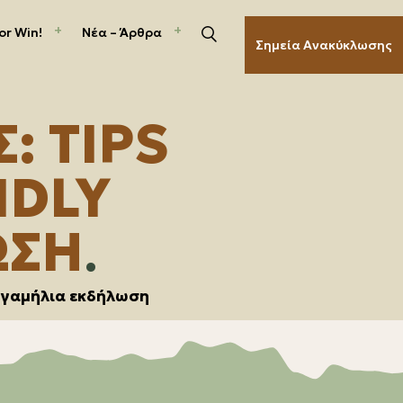
or Win!
Νέα – Άρθρα
Search
Σημεία Ανακύκλωσης
: TIPS
NDLY
ΩΣΗ
ly γαμήλια εκδήλωση