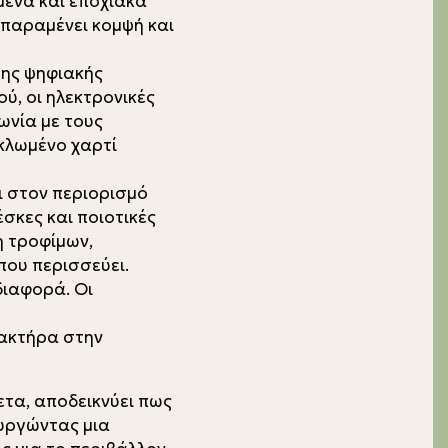
μενα και εποχιακά
 παραμένει κομψή και
της ψηφιακής
ύ, οι ηλεκτρονικές
ωνία με τους
υκλωμένο χαρτί
ι στον περιορισμό
σκες και ποιοτικές
η τροφίμων,
που περισσεύει.
διαφορά. Οι
ρακτήρα στην
ετα, αποδεικνύει πως
υργώντας μια