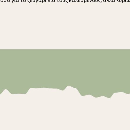
όσο για το ζευγάρι για τους καλεσμένους, αλλά κυρίω