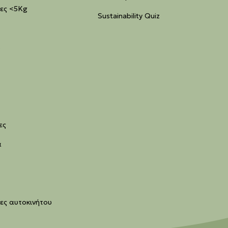
ες <5Kg
Sustainability Quiz
ό
ες
ά
ς αυτοκινήτου