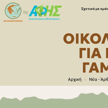
Σχετικά με εμά
by
ΟΙΚΟΛ
ΓΙΑ
ΓΑ
Αρχική
Νέα - Άρ