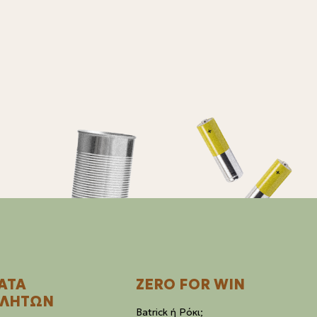
ΑΤΑ
ZERO FOR WIN
ΛΗΤΩΝ
Batrick ή Ρόκι;